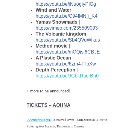
https://youtu.be/jNuogiyPIGg
Wind and Water
|
https://youtu.be/C94fMNfj_K4
Yamas Snowmads
|
https://vimeo.com/235509093
The Volcanic kingdom
|
https://youtu.be/Sb4QVuWlkus
Method movie
|
https://youtu.be/mOQjsi6CBJE
A Plastic Ocean
|
https://youtu.be/6zrn4-FfbXw
Depth Perception
|
https://youtu.be/JGbkRucrBh0
+ more to be announced!
TICKETS –
ΑΘΗΝΑ
www.tickethour.com
|
Τηλεφωνικό κέντρο TKHR 2108938111
Δίκτυο
Καταστημάτων Γερμανός/ Καταστήματα
Cosmote