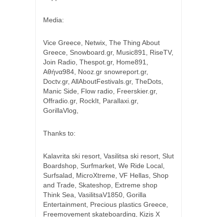
Media:
Vice Greece, Netwix, The Thing About
Greece, Snowboard.gr, Music891, RiseTV,
Join Radio, Thespot.gr, Home891,
Aθήνα984, Nooz.gr snowreport.gr,
Doctv.gr, AllAboutFestivals.gr, TheDots,
Manic Side, Flow radio, Freerskier.gr,
Offradio.gr, RockIt, Parallaxi.gr,
GorillaVlog,
Thanks to:
Kalavrita ski resort, Vasilitsa ski resort, Slut
Boardshop, Surfmarket, We Ride Local,
Surfsalad, MicroXtreme, VF Hellas, Shop
and Trade, Skateshop, Extreme shop
Think Sea, VasilitsaV1850, Gorilla
Entertainment, Precious plastics Greece,
Freemovement skateboarding, Kizis X