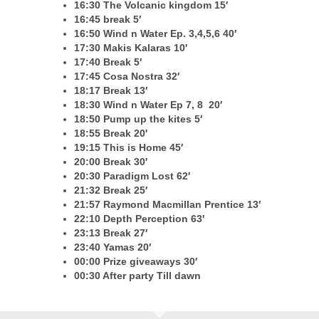
16:30 The Volcanic kingdom 15′
16:45 break 5′
16:50 Wind n Water Ep. 3,4,5,6 40′
17:30 Makis Kalaras 10′
17:40 Break 5′
17:45 Cosa Nostra 32′
18:17 Break 13′
18:30 Wind n Water Ep 7, 8 20′
18:50 Pump up the kites 5′
18:55 Break 20′
19:15 This is Home 45′
20:00 Break 30′
20:30 Paradigm Lost 62′
21:32 Break 25′
21:57 Raymond Macmillan Prentice 13′
22:10 Depth Perception 63′
23:13 Break 27′
23:40 Yamas 20′
00:00 Prize giveaways 30′
00:30 After party Till dawn