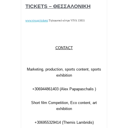
TICKETS –
ΘΕΣΣΑΛΟΝΙΚΗ
www.viva.gr/tickets
|
Τηλεφωνικό κέντρο VIVA 13855
CONTACT
Marketing, production, sports content, sports
exhibition
+306944861403 (Alex Papapaschalis )
Short film Competition, Eco content, art
exhibition
+306955329414 (Themis Lambridis)